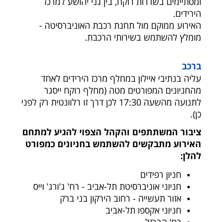
ומסתיימים בשדרות רוקח, בין גני יהושע למרכז
הירידים.
האירוע ממוקם מול תחנת רכבת האוניברסיטה -
מומלץ להשתמש בשירותי הרכבת.
ברכב
עליה בנתיבי איילון במחלף מרכז הירידים לאחד
מהחניונים המפורטים מטה (מחלף רוקח ייסגר
לתנועה מהשעה 17:30 לכן דרך זו רלוונטית רק לפני
כן
).
ציבור המשתתפים והקהל הצפוי להגיע למתחם
האירוע מתבקשים להשתמש בחניונים כמפורט
להלן:
חניון רפידים
חניוני אוניברסיטת תל-אביב - רח' ג'ורג' וייס
אזור תעשייה - רחוב הירקון בני ברק
חניוני אקספו תל-אביב