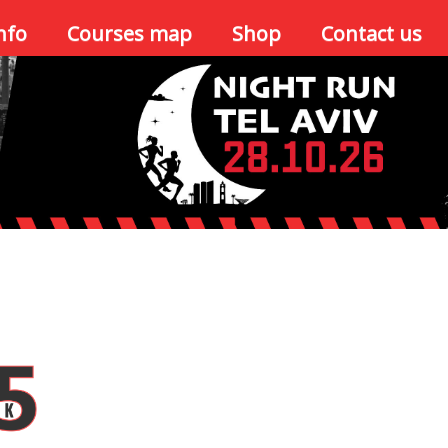
nfo
Courses map
Shop
Contact us