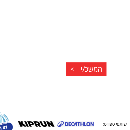
המשכ/י >
שותפי ספורט: